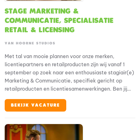
Stage Marketing &
Communicatie, specialisatie
retail & licensing
VAN HOORNE STUDIOS
Met tal van mooie plannen voor onze merken,
licentiepartners en retailproducten zijn wij vanaf 1
september op zoek naar een enthousiaste stagiair(e)
Marketing & Communicatie, specifiek gericht op
retailproducten en licentiesamenwerkingen. Ben jij
klaar voor een inspirerende stage binnen een
creatieve en commerciële omgeving? Lees dan snel
BEKIJK VACATURE
verder. Is het jouw droom om stage te lopen in de
entertainmentbranche? Van Hoorne Studios is
specialist op het gebied van familie-entertainment
en maakt het al meer dan 20 jaar mogelijk voor