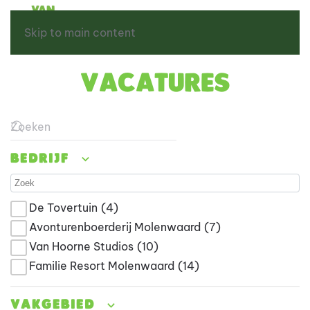
Skip to main content
Vacatures
Type 2 or more characters for results.
Bedrijf
De Tovertuin
(4)
Avonturenboerderij Molenwaard
(7)
Van Hoorne Studios
(10)
Familie Resort Molenwaard
(14)
Vakgebied