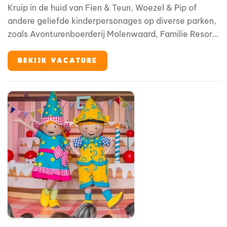
Kruip in de huid van Fien & Teun, Woezel & Pip of
andere geliefde kinderpersonages op diverse parken,
zoals Avonturenboerderij Molenwaard, Familie Resort
Molenwaard, Avonturenpark en Familie Resort De
Tovertuin, maar ook op andere (internationale)
BEKIJK VACATURE
locaties. Zit je vol ambitie? En ben je op zoek naar
een inspirerende, creatieve werkomgeving?