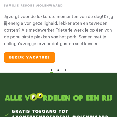
FAMILIE RESORT MOLENWAARD
Jij zorgt voor de lekkerste momenten van de dag! Krijg
jij energie van gezelligheid, lekker eten en tevreden
gasten? Als medewerker Frieterie werk je op één van
de populairste plekken van het park. Samen met je
collega’s zorg je ervoor dat gasten snel kunnen
genieten van verse friet, snacks, burgers, pizza’s en
ijsjes. Bij Familie Resort Molenwaard draait alles om
BEKIJK VACATURE
beleving voor gezinnen met jonge kinderen. En jij? Jij
maakt die beleving compleet met lekker eten, een
1
2
glimlach en een gezellige sfeer.
Alle v
rdelen op een rij
GRATIS TOEGANG TOT