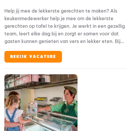
Help jij mee de lekkerste gerechten te maken? Als
keukenmedewerker help je mee om de lekkerste
gerechten op tafel te krijgen. Je werkt in een gezellig
team, leert elke dag bij en zorgt er samen voor dat
gasten kunnen genieten van vers en lekker eten. Bij
Familie Resort Molenwaard stap je in de wereld van
Fien & Teun, waar alles draait om plezier, ontdekken
BEKIJK VACATURE
en jezelf kunnen zijn. En jij? Jij maakt de vakantie
compleet met het verzorgen van heerlijke maaltijden
en een gastvrije sfeer.