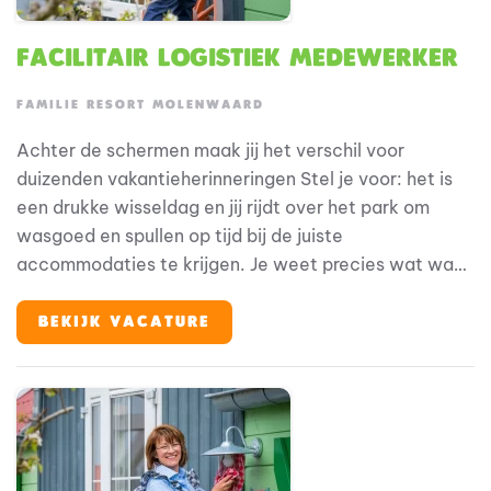
Facilitair logistiek medewerker
FAMILIE RESORT MOLENWAARD
Achter de schermen maak jij het verschil voor
duizenden vakantieherinneringen Stel je voor: het is
een drukke wisseldag en jij rijdt over het park om
wasgoed en spullen op tijd bij de juiste
accommodaties te krijgen. Je weet precies wat waar
nodig is en zorgt dat alles klaarstaat voor de
volgende gasten. Samen met je collega’s zorg je
BEKIJK VACATURE
ervoor dat achter de schermen alles goed geregeld
is. Dat merken onze gasten meteen! Bij Familie Resort
Molenwaard stap je in de wereld van Fien & Teun, een
beleveniswereld voor families met jonge kinderen. En
jij? Jij zorgt ervoor dat elke gast zich welkom voelt