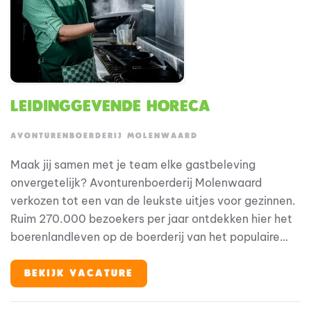
Leidinggevende Horeca
AVONTURENBOERDERIJ MOLENWAARD
Maak jij samen met je team elke gastbeleving
onvergetelijk? Avonturenboerderij Molenwaard
verkozen tot een van de leukste uitjes voor gezinnen.
Ruim 270.000 bezoekers per jaar ontdekken hier het
boerenlandleven op de boerderij van het populaire
boertje en boerinnetje Fien en Teun. Waar spelen
ontdekken is! Binnen deze bijzondere omgeving speelt
BEKIJK VACATURE
horeca een belangrijke rol in de totale gastbeleving.