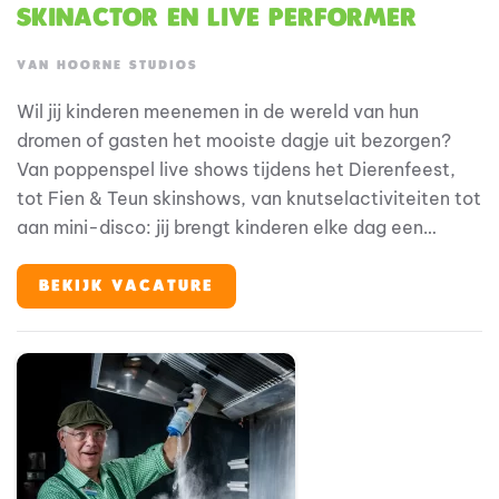
Skinactor en live performer
VAN HOORNE STUDIOS
Wil jij kinderen meenemen in de wereld van hun
dromen of gasten het mooiste dagje uit bezorgen?
Van poppenspel live shows tijdens het Dierenfeest,
tot Fien & Teun skinshows, van knutselactiviteiten tot
aan mini-disco: jij brengt kinderen elke dag een
onvergetelijke ervaring. Zit je vol energie en
creativiteit? En zoek je een plek waar je zowel kan
BEKIJK VACATURE
spelen, zingen als entertainment geven?