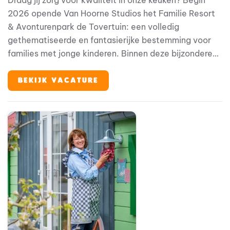
2026 opende Van Hoorne Studios het Familie Resort
& Avonturenpark de Tovertuin: een volledig
gethematiseerde en fantasierijke bestemming voor
families met jonge kinderen. Binnen deze bijzondere
omgeving speelt horeca een belangrijke rol in de
totale gastbeleving. Als zelfstandig werkend kok ben
BEKIJK VACATURE
jij medeverantwoordelijk voor het waarborgen van
kwaliteit, structuur en continuïteit binnen de keuken.
Je werkt nauw samen met de anderen in het keuken
team en draagt actief bij aan een professionele en
efficiënte werkomgeving.