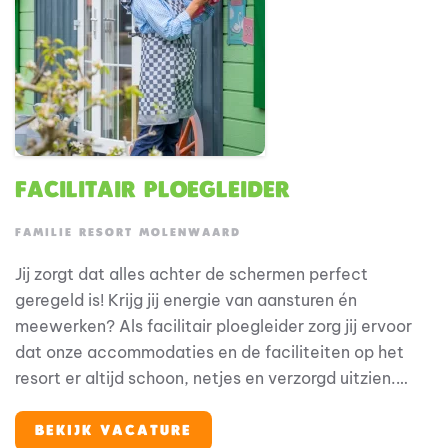
vanaf het eerste moment.
Facilitair ploegleider
FAMILIE RESORT MOLENWAARD
Jij zorgt dat alles achter de schermen perfect
geregeld is! Krijg jij energie van aansturen én
meewerken? Als facilitair ploegleider zorg jij ervoor
dat onze accommodaties en de faciliteiten op het
resort er altijd schoon, netjes en verzorgd uitzien.
Dankzij jouw inzet en overzicht kunnen gasten
zorgeloos genieten van hun verblijf. Je werkt midden
BEKIJK VACATURE