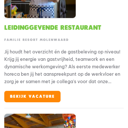
Leidinggevende Restaurant
FAMILIE RESORT MOLENWAARD
Jij houdt het overzicht én de gastbeleving op niveau!
Krijg jij energie van gastvrijheid, teamwork en een
dynamische werkomgeving? Als eerste medewerker
horeca ben jij het aanspreekpunt op de werkvloer en
zorg je er samen met je collega's voor dat onze
gasten optimaal kunnen genieten van hun bezoek. Je
werkt actief mee in de operatie, houdt overzicht
BEKIJK VACATURE
tijdens drukke momenten en zorgt ervoor dat zowel
gasten als collega's op jou kunnen rekenen. Met jouw
enthousiasme en gastvrije instelling draag je iedere
dag bij aan de hoge waardering die ons resort van