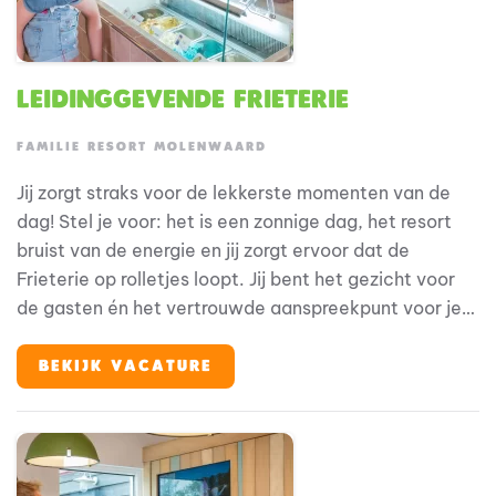
Leidinggevende Frieterie
FAMILIE RESORT MOLENWAARD
Jij zorgt straks voor de lekkerste momenten van de
dag! Stel je voor: het is een zonnige dag, het resort
bruist van de energie en jij zorgt ervoor dat de
Frieterie op rolletjes loopt. Jij bent het gezicht voor
de gasten én het vertrouwde aanspreekpunt voor je
collega’s. Geen dag is hetzelfde en dat maakt dit
werk zo leuk. Bij Familie Resort Molenwaard draait
BEKIJK VACATURE
alles om beleving. Onze gasten -gezinnen met jonge
kinderen- komen hier voor ontspanning en plezier. Jij
draagt daar elke dag aan bij, met een glimlach en een
goed bakje friet, heerlijke pizza of vers geschept ijsje