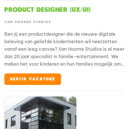
Product Designer (UX/UI)
VAN HOORNE STUDIOS
Ben jij een productdesigner die de nieuwe digitale
beleving van geliefde kindermerken wil neerzetten
vanaf een leeg canvas? Van Hoorne Studios is al meer
dan 20 jaar specialist in familie-entertainment. We
maken het voor kinderen en hun families mogelijk om
hun helden te ontmoeten, op elke plek en elk
moment. We zijn eigenaar van geliefde merken als
BEKIJK VACATURE
Fien & Teun, Woezel & Pip en Mike & Molly, en werken
vanuit een 360°-visie: van theatervoorstellingen,
films en tv tot merchandise, licensing en onze eigen
parken en resorts (Avonturenboerderij Molenwaard,
Familie Resort Molenwaard en De Tovertuin). We
bouwen aan een centraal klantplatform dat al onze