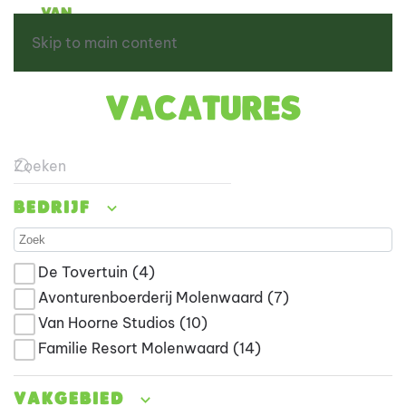
Skip to main content
Vacatures
Type 2 or more characters for results.
Bedrijf
De Tovertuin
(4)
Avonturenboerderij Molenwaard
(7)
Van Hoorne Studios
(10)
Familie Resort Molenwaard
(14)
Vakgebied