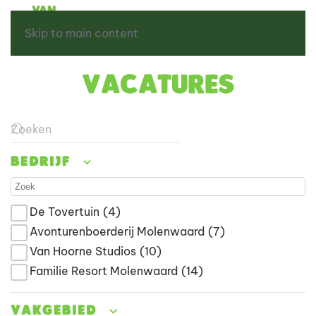
Skip to main content
Vacatures
Type 2 or more characters for results.
Bedrijf
De Tovertuin
(4)
Avonturenboerderij Molenwaard
(7)
Van Hoorne Studios
(10)
Familie Resort Molenwaard
(14)
Vakgebied