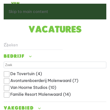
Skip to main content
Vacatures
Type 2 or more characters for results.
Bedrijf
De Tovertuin
(4)
Avonturenboerderij Molenwaard
(7)
Van Hoorne Studios
(10)
Familie Resort Molenwaard
(14)
Vakgebied