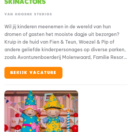
Skinactors
VAN HOORNE STUDIOS
Wil jij kinderen meenemen in de wereld van hun
dromen of gasten het mooiste dagje uit bezorgen?
Kruip in de huid van Fien & Teun, Woezel & Pip of
andere geliefde kinderpersonages op diverse parken,
zoals Avonturenboerderij Molenwaard, Familie Resort
Molenwaard, Avonturenpark en Familie Resort De
Tovertuin, maar ook op andere (internationale)
BEKIJK VACATURE
locaties. Zit je vol ambitie? En ben je op zoek naar
een inspirerende, creatieve werkomgeving?