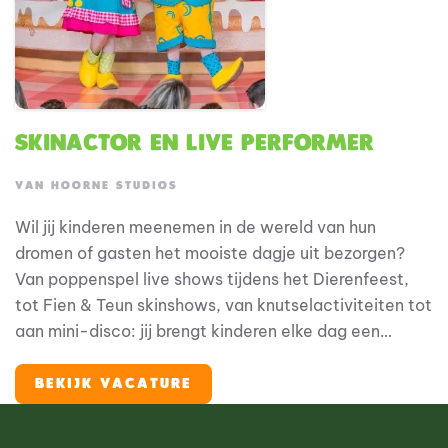
Skinactor en live performer
VAN HOORNE STUDIOS
Wil jij kinderen meenemen in de wereld van hun
dromen of gasten het mooiste dagje uit bezorgen?
Van poppenspel live shows tijdens het Dierenfeest,
tot Fien & Teun skinshows, van knutselactiviteiten tot
aan mini-disco: jij brengt kinderen elke dag een
onvergetelijke ervaring. Zit je vol energie en
creativiteit? En zoek je een plek waar je zowel kan
BEKIJK VACATURE
spelen, zingen als entertainment geven?