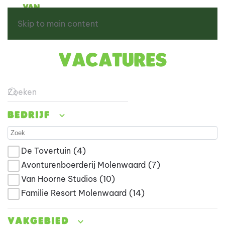
Skip to main content
Vacatures
Type 2 or more characters for results.
Bedrijf
De Tovertuin
(4)
Avonturenboerderij Molenwaard
(7)
Van Hoorne Studios
(10)
Familie Resort Molenwaard
(14)
Vakgebied