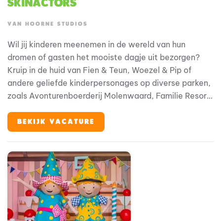
Skinactors
VAN HOORNE STUDIOS
Wil jij kinderen meenemen in de wereld van hun
dromen of gasten het mooiste dagje uit bezorgen?
Kruip in de huid van Fien & Teun, Woezel & Pip of
andere geliefde kinderpersonages op diverse parken,
zoals Avonturenboerderij Molenwaard, Familie Resort
Molenwaard, Avonturenpark en Familie Resort De
Tovertuin, maar ook op andere (internationale)
BEKIJK VACATURE
locaties. Zit je vol ambitie? En ben je op zoek naar
een inspirerende, creatieve werkomgeving?