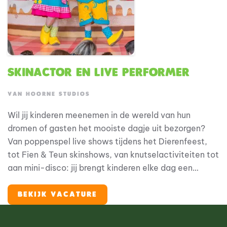
Skinactor en live performer
VAN HOORNE STUDIOS
Wil jij kinderen meenemen in de wereld van hun
dromen of gasten het mooiste dagje uit bezorgen?
Van poppenspel live shows tijdens het Dierenfeest,
tot Fien & Teun skinshows, van knutselactiviteiten tot
aan mini-disco: jij brengt kinderen elke dag een
onvergetelijke ervaring. Zit je vol energie en
creativiteit? En zoek je een plek waar je zowel kan
BEKIJK VACATURE
spelen, zingen als entertainment geven?