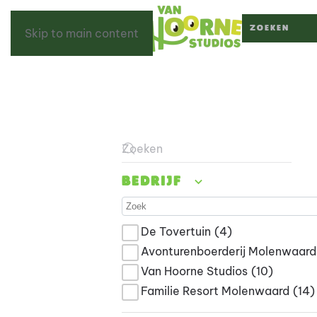
Skip to main content
Type 2 or more c
Type 2 or more characters for result
Bedrijf
De Tovertuin
(4)
Avonturenboerderij Molenwaard
Van Hoorne Studios
(10)
Familie Resort Molenwaard
(14)