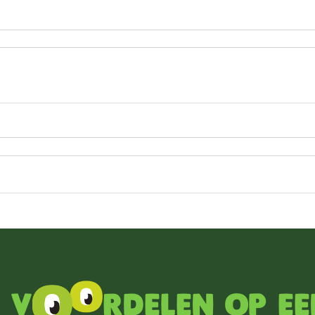
 v
rdelen op ee