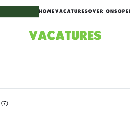
HOME
VACATURES
OVER ONS
OPE
haracters for results.
Vacatures
s.
(7)