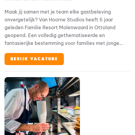
Maak jij samen met je team elke gastbeleving
onvergetelijk? Van Hoorne Studios heeft 5 jaar
geleden Familie Resort Molenwaard in Ottoland
geopend. Een volledig gethematiseerde en
fantasierijke bestemming voor families met jonge
kinderen, waar onze gasten in de beleveniswereld van
Fien & Teun stappen. Binnen deze bijzondere
BEKIJK VACATURE
omgeving speelt Gastenservice een belangrijke rol in
de totale gastbeleving.