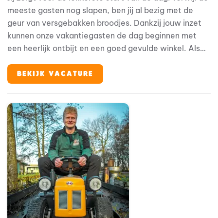
meeste gasten nog slapen, ben jij al bezig met de
geur van versgebakken broodjes. Dankzij jouw inzet
kunnen onze vakantiegasten de dag beginnen met
een heerlijk ontbijt en een goed gevulde winkel. Als
medewerker Kruidenier & Broodjesbakker werk je op
een unieke plek binnen het resort. Je zorgt ervoor dat
BEKIJK VACATURE
de broodjes vers worden afgebakken, de winkel er
verzorgd uitziet, gasten vriendelijk worden geholpen
en alles klaarstaat voor een nieuwe vakantiedag.