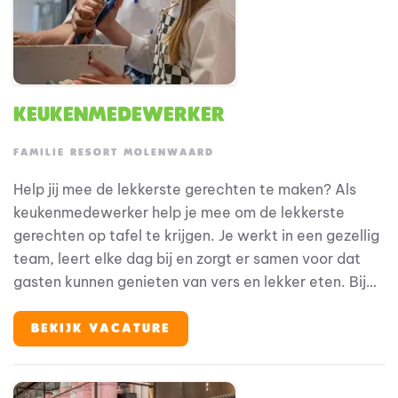
Keukenmedewerker
FAMILIE RESORT MOLENWAARD
Help jij mee de lekkerste gerechten te maken? Als
keukenmedewerker help je mee om de lekkerste
gerechten op tafel te krijgen. Je werkt in een gezellig
team, leert elke dag bij en zorgt er samen voor dat
gasten kunnen genieten van vers en lekker eten. Bij
Familie Resort Molenwaard stap je in de wereld van
Fien & Teun, waar alles draait om plezier, ontdekken
BEKIJK VACATURE
en jezelf kunnen zijn. En jij? Jij maakt de vakantie
compleet met het verzorgen van heerlijke maaltijden
en een gastvrije sfeer.