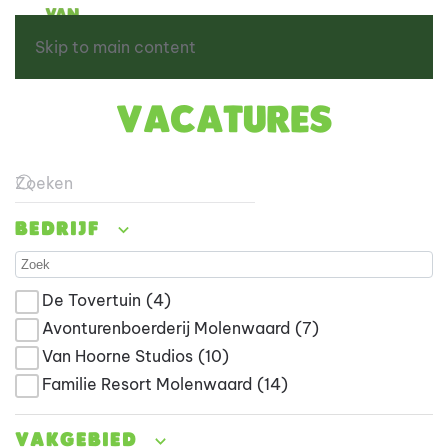
Skip to main content
Vacatures
Type 2 or more characters for results.
Bedrijf
De Tovertuin
(4)
Avonturenboerderij Molenwaard
(7)
Van Hoorne Studios
(10)
Familie Resort Molenwaard
(14)
Vakgebied