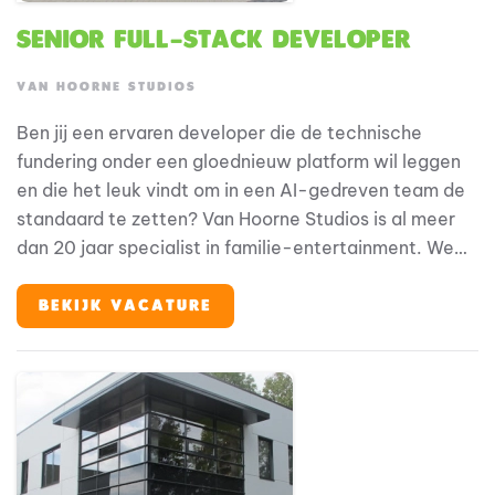
Senior Full-Stack Developer
VAN HOORNE STUDIOS
Ben jij een ervaren developer die de technische
fundering onder een gloednieuw platform wil leggen
en die het leuk vindt om in een AI-gedreven team de
standaard te zetten? Van Hoorne Studios is al meer
dan 20 jaar specialist in familie-entertainment. We
maken het voor kinderen en hun families mogelijk om
hun helden te ontmoeten, op elke plek en elk
BEKIJK VACATURE
moment. We zijn eigenaar van geliefde merken als
Fien & Teun, Woezel & Pip en Mike & Molly, en werken
vanuit een 360°-visie: van theatervoorstellingen,
films en tv tot merchandise, licensing en onze eigen
parken en resorts (Avonturenboerderij Molenwaard,
Familie Resort Molenwaard en De Tovertuin). We