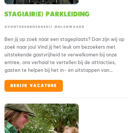
Stagiair(e) Parkleiding
AVONTURENBOERDERIJ MOLENWAARD
Ben jij op zoek naar een stageplaats? Dan zijn wij op
zoek naar jou! Vind jij het leuk om bezoekers met
uitstekende gastvrijheid te verwelkomen bij onze
entree, ons verhaal te vertellen bij de attracties,
gasten te helpen bij het in- en uitstappen van
attracties, bezoekers de lekkerste Hollandse
producten te laten proeven in de horeca of om de
BEKIJK VACATURE
leukste Fien & Teun merchandise in onze mooie
gethematiseerde souvenirwinkels te verkopen? Dan is
dit de perfecte stageplaats voor jou!