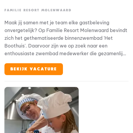
FAMILIE RESORT MOLENWAARD
Maak jij samen met je team elke gastbeleving
onvergetelijk? Op Familie Resort Molenwaard bevindt
zich het gethematiseerde binnenzwembad 'Het
Boothuis'. Daarvoor zijn we op zoek naar een
enthousiaste zwembad medewerker die gezamenlijk
met collega's en de technische dienst
verantwoordelijk is voor het operationeel draaien van
BEKIJK VACATURE
het zwembad. Bij Familie Resort Molenwaard stap je
in de wereld van Fien & Teun, waar alles draait om
plezier, ontdekken en jezelf kunnen zijn. En jij? Jij zorgt
ervoor dat elke gast zich welkom voelt vanaf het
eerste moment.