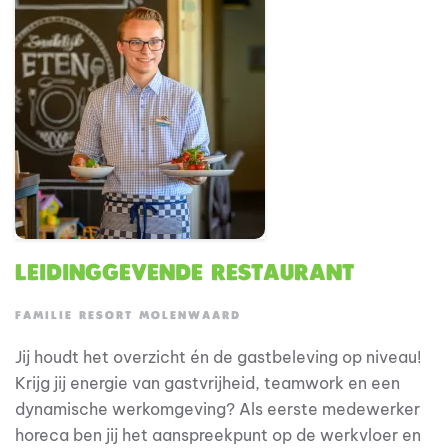
variëren van theatershows, televisieseries,
bioscoopfilms, evenementen, merchandise tot verblijf
en entertainment op onze eigen vakantie- en
themaparken. Alle medewerkers (vanaf 21 jaar) van
de Van Hoorne Groep dienen in het bezit te zijn van
een Verklaring Omtrent Gedrag (VOG). Acquisitie
naar aanleiding van deze vacature wordt niet op prijs
gesteld.
Leidinggevende Restaurant
FAMILIE RESORT MOLENWAARD
Jij houdt het overzicht én de gastbeleving op niveau!
Krijg jij energie van gastvrijheid, teamwork en een
dynamische werkomgeving? Als eerste medewerker
horeca ben jij het aanspreekpunt op de werkvloer en