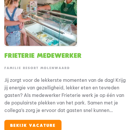
Frieterie medewerker
FAMILIE RESORT MOLENWAARD
Jij zorgt voor de lekkerste momenten van de dag! Krijg
jij energie van gezelligheid, lekker eten en tevreden
gasten? Als medewerker Frieterie werk je op één van
de populairste plekken van het park. Samen met je
collega’s zorg je ervoor dat gasten snel kunnen
genieten van verse friet, snacks, burgers, pizza’s en
ijsjes. Bij Familie Resort Molenwaard draait alles om
BEKIJK VACATURE