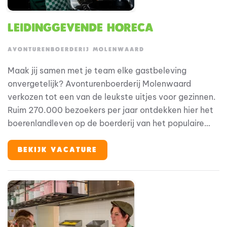
Leidinggevende Horeca
AVONTURENBOERDERIJ MOLENWAARD
Maak jij samen met je team elke gastbeleving
onvergetelijk? Avonturenboerderij Molenwaard
verkozen tot een van de leukste uitjes voor gezinnen.
Ruim 270.000 bezoekers per jaar ontdekken hier het
boerenlandleven op de boerderij van het populaire
boertje en boerinnetje Fien en Teun. Waar spelen
ontdekken is! Binnen deze bijzondere omgeving speelt
BEKIJK VACATURE
horeca een belangrijke rol in de totale gastbeleving.