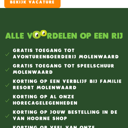
attracties, bezoekers de lekkerste Hollandse
BEKIJK VACATURE
producten te laten proeven in de horeca of om de
leukste Fien & Teun merchandise in onze mooie
gethematiseerde souvenirwinkels te verkopen? Dan is
dit de perfecte stageplaats voor jou!
Alle v
rdelen op een rij
GRATIS TOEGANG TOT
AVONTURENBOERDERIJ MOLENWAARD
GRATIS TOEGANG TOT SPEELSCHUUR
MOLENWAARD
KORTING OP EEN VERBLIJF BIJ FAMILIE
RESORT MOLENWAARD
KORTING OP AL ONZE
HORECAGELEGENHEDEN
KORTING OP JOUW BESTELLING IN DE
VAN HOORNE SHOP
KORTING OP VEEL VAN ONZE