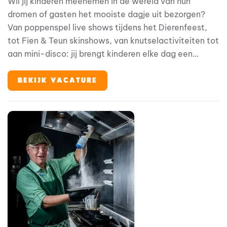
Wil jij kinderen meenemen in de wereld van hun
dromen of gasten het mooiste dagje uit bezorgen?
Van poppenspel live shows tijdens het Dierenfeest,
tot Fien & Teun skinshows, van knutselactiviteiten tot
aan mini-disco: jij brengt kinderen elke dag een
onvergetelijke ervaring. Zit je vol energie en
creativiteit? En zoek je een plek waar je zowel kan
BEKIJK VACATURE
spelen, zingen als entertainment geven?