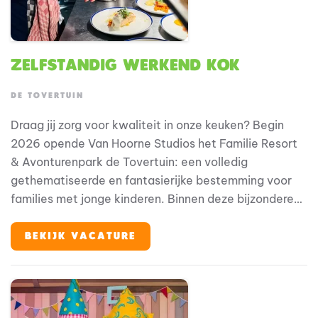
Zelfstandig Werkend Kok
DE TOVERTUIN
Draag jij zorg voor kwaliteit in onze keuken? Begin
2026 opende Van Hoorne Studios het Familie Resort
& Avonturenpark de Tovertuin: een volledig
gethematiseerde en fantasierijke bestemming voor
families met jonge kinderen. Binnen deze bijzondere
omgeving speelt horeca een belangrijke rol in de
totale gastbeleving. Als zelfstandig werkend kok ben
BEKIJK VACATURE
jij medeverantwoordelijk voor het waarborgen van
kwaliteit, structuur en continuïteit binnen de keuken.
Je werkt nauw samen met de anderen in het keuken
team en draagt actief bij aan een professionele en