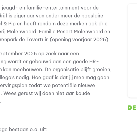
n jeugd- en familie-entertainment voor de
drijf is eigenaar van onder meer de populaire
l & Pip en heeft rondom deze merken ook drie
rij Molenwaard, Familie Resort Molenwaard en
renpark de Tovertuin (opening voorjaar 2026).
 september 2026 op zoek naar een
ling wordt er gebouwd aan een goede HR-
aan kan meebouwen. De organisatie blijft groeien,
ega’s nodig. Hoe gaaf is dat jij mee mag gaan
wervingsplan zodat we potentiële nieuwe
n. Wees gerust wij doen niet aan koude
.
DE
ge bestaan o.a. uit: