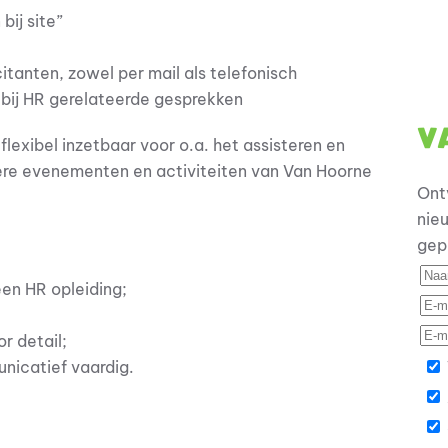
bij site”
tanten, zowel per mail als telefonisch
 bij HR gerelateerde gesprekken
V
exibel inzetbaar voor o.a. het assisteren en
ere evenementen en activiteiten van Van Hoorne
Ont
nie
gep
een HR opleiding;
;
r detail;
nicatief vaardig.