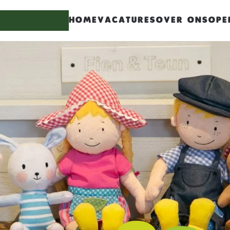
HOME
VACATURES
OVER ONS
OPE
haracters for results.