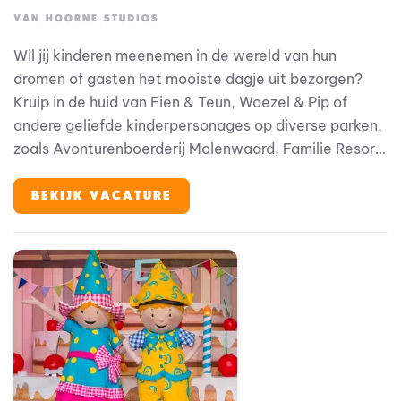
VAN HOORNE STUDIOS
Wil jij kinderen meenemen in de wereld van hun
dromen of gasten het mooiste dagje uit bezorgen?
Kruip in de huid van Fien & Teun, Woezel & Pip of
andere geliefde kinderpersonages op diverse parken,
zoals Avonturenboerderij Molenwaard, Familie Resort
Molenwaard, Avonturenpark en Familie Resort De
Tovertuin, maar ook op andere (internationale)
BEKIJK VACATURE
locaties. Zit je vol ambitie? En ben je op zoek naar
een inspirerende, creatieve werkomgeving?