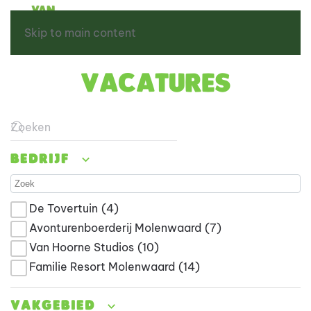
Skip to main content
Vacatures
Type 2 or more characters for results.
Bedrijf
De Tovertuin
(4)
Avonturenboerderij Molenwaard
(7)
Van Hoorne Studios
(10)
Familie Resort Molenwaard
(14)
Vakgebied