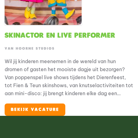
Skinactor en live performer
VAN HOORNE STUDIOS
Wil jij kinderen meenemen in de wereld van hun
dromen of gasten het mooiste dagje uit bezorgen?
Van poppenspel live shows tijdens het Dierenfeest,
tot Fien & Teun skinshows, van knutselactiviteiten tot
aan mini-disco: jij brengt kinderen elke dag een
onvergetelijke ervaring. Zit je vol energie en
creativiteit? En zoek je een plek waar je zowel kan
BEKIJK VACATURE
spelen, zingen als entertainment geven?