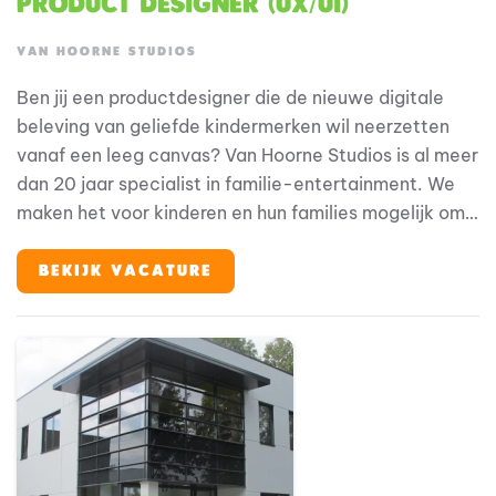
Product Designer (UX/UI)
VAN HOORNE STUDIOS
Ben jij een productdesigner die de nieuwe digitale
beleving van geliefde kindermerken wil neerzetten
vanaf een leeg canvas? Van Hoorne Studios is al meer
dan 20 jaar specialist in familie-entertainment. We
maken het voor kinderen en hun families mogelijk om
hun helden te ontmoeten, op elke plek en elk
moment. We zijn eigenaar van geliefde merken als
BEKIJK VACATURE
Fien & Teun, Woezel & Pip en Mike & Molly, en werken
vanuit een 360°-visie: van theatervoorstellingen,
films en tv tot merchandise, licensing en onze eigen
parken en resorts (Avonturenboerderij Molenwaard,
Familie Resort Molenwaard en De Tovertuin). We
bouwen aan een centraal klantplatform dat al onze
merken, concepten en gastcontacten samenbrengt: