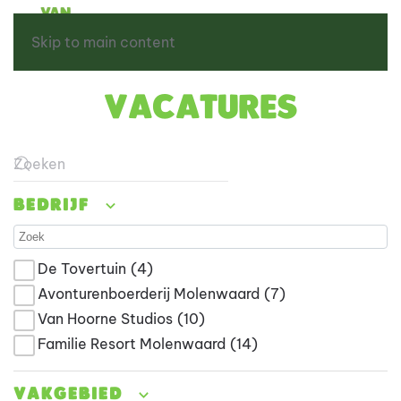
Skip to main content
Vacatures
Type 2 or more characters for results.
Bedrijf
De Tovertuin
(4)
Avonturenboerderij Molenwaard
(7)
Van Hoorne Studios
(10)
Familie Resort Molenwaard
(14)
Vakgebied