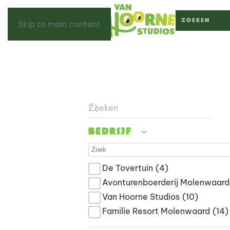
Skip to main content
Type 2 or more c
Type 2 or more characters for result
Bedrijf
De Tovertuin
(4)
Avonturenboerderij Molenwaard
Van Hoorne Studios
(10)
Familie Resort Molenwaard
(14)