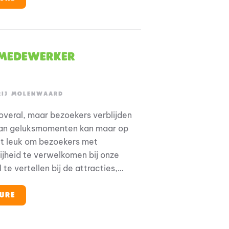
n merchandise in onze mooie
ouvenirwinkels te verkopen? Dan is
ageplaats voor jou!
) Medewerker
RIJ MOLENWAARD
overal, maar bezoekers verblijden
van geluksmomenten kan maar op
het leuk om bezoekers met
ijheid te verwelkomen bij onze
 te vertellen bij de attracties,
j het in- en uitstappen van
ers de lekkerste Hollandse
URE
 proeven in de horeca of om de
n merchandise in onze mooie