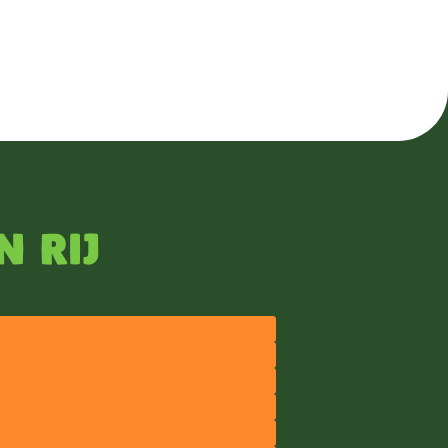
ouvenirwinkels te verkopen? Dan is
ageplaats voor jou!
n rij