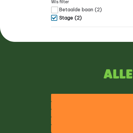
Wis filter
Betaalde baan
(2)
Stage
(2)
Alle
1.
Grati