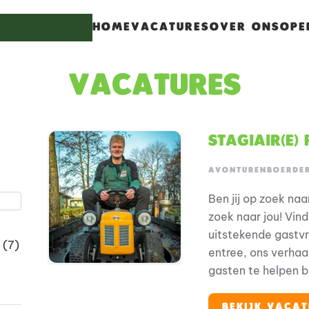
HOME
VACATURES
OVER ONS
OPE
haracters for results.
Vacatures
Stagiair(e)
s.
AVONTURENBOERDE
Ben jij op zoek naa
zoek naar jou! Vind
uitstekende gastvr
(7)
entree, ons verhaal
gasten te helpen bi
attracties, bezoek
producten te laten
BEKIJK VACAT