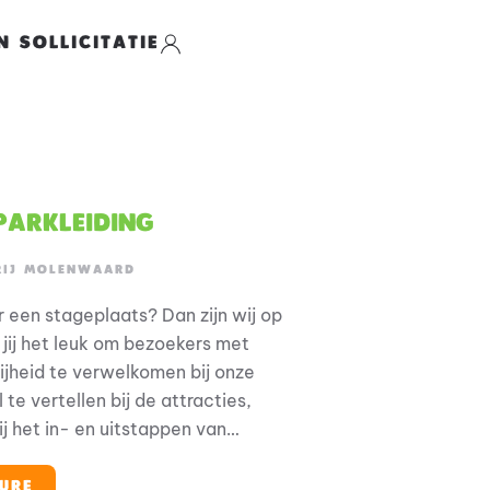
N SOLLICITATIE
 Parkleiding
RIJ MOLENWAARD
r een stageplaats? Dan zijn wij op
 jij het leuk om bezoekers met
ijheid te verwelkomen bij onze
 te vertellen bij de attracties,
j het in- en uitstappen van
ers de lekkerste Hollandse
 proeven in de horeca of om de
URE