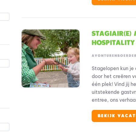
leukste Fien & Teu
gethematiseerde s
dit de perfecte st
Stagiair(e
Hospitality
AVONTURENBOERDE
Stagelopen kun je 
door het creëren 
één plek! Vind jij 
uitstekende gastvr
entree, ons verhaal
gasten te helpen bi
attracties, bezoek
BEKIJK VACAT
producten te laten
leukste Fien & Teu