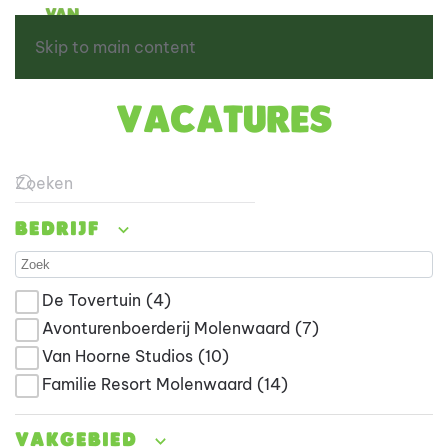
Skip to main content
Vacatures
Type 2 or more characters for results.
Bedrijf
De Tovertuin
(4)
Avonturenboerderij Molenwaard
(7)
Van Hoorne Studios
(10)
Familie Resort Molenwaard
(14)
Vakgebied