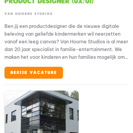
Product Designer (UX/UI)
VAN HOORNE STUDIOS
Ben jij een productdesigner die de nieuwe digitale
beleving van geliefde kindermerken wil neerzetten
vanaf een leeg canvas? Van Hoorne Studios is al meer
dan 20 jaar specialist in familie-entertainment. We
maken het voor kinderen en hun families mogelijk om
hun helden te ontmoeten, op elke plek en elk
moment. We zijn eigenaar van geliefde merken als
BEKIJK VACATURE
Fien & Teun, Woezel & Pip en Mike & Molly, en werken
vanuit een 360°-visie: van theatervoorstellingen,
films en tv tot merchandise, licensing en onze eigen
parken en resorts (Avonturenboerderij Molenwaard,
Familie Resort Molenwaard en De Tovertuin). We
bouwen aan een centraal klantplatform dat al onze
merken, concepten en gastcontacten samenbrengt: