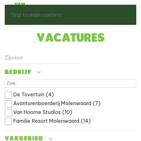
Skip to main content
Vacatures
Type 2 or more characters for results.
Bedrijf
De Tovertuin
(4)
Avonturenboerderij Molenwaard
(7)
Van Hoorne Studios
(10)
Familie Resort Molenwaard
(14)
Vakgebied