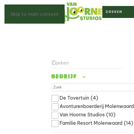
Skip to main content
Type 2 or more c
Type 2 or more characters for result
Bedrijf
De Tovertuin
(4)
Avonturenboerderij Molenwaard
Van Hoorne Studios
(10)
Familie Resort Molenwaard
(14)