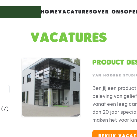
HOME
VACATURES
OVER ONS
OPE
haracters for results.
Vacatures
Product Des
s.
VAN HOORNE STUDI
Ben jij een produc
beleving van gelie
vanaf een leeg can
(7)
dan 20 jaar specia
maken het voor kin
hun helden te ontm
We zijn eigenaar v
BEKIJK VACAT