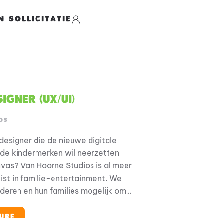
N SOLLICITATIE
igner (UX/UI)
OS
tdesigner die de nieuwe digitale
fde kindermerken wil neerzetten
vas? Van Hoorne Studios is al meer
list in familie-entertainment. We
deren en hun families mogelijk om
oeten, op elke plek en elk moment.
an geliefde merken als Fien & Teun,
URE